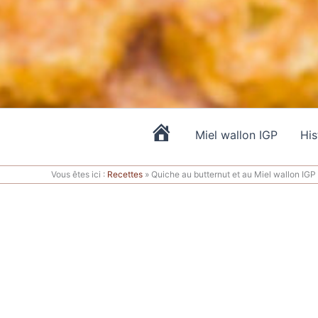
Miel wallon IGP
His
A
c
Vous êtes ici :
Recettes
»
Quiche au butternut et au Miel wallon IGP
c
u
e
i
l