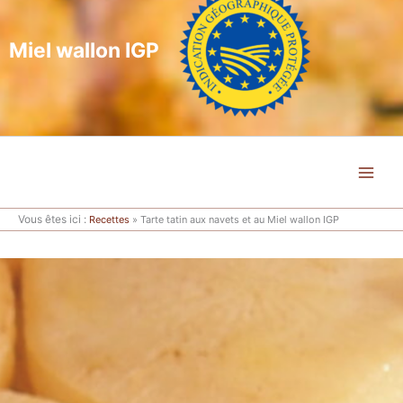
Miel wallon IGP
Vous êtes ici :
Recettes
»
Tarte tatin aux navets et au Miel wallon IGP