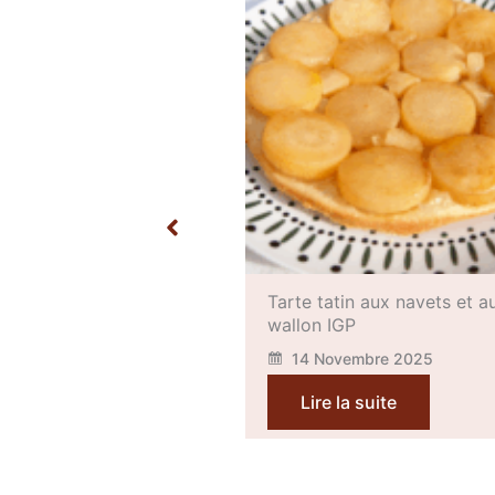
tin aux navets et au Miel
Pommes au four au lard
GP
caramélisé, au Miel wallon
et aux épices
vembre 2025
14 Novembre 2025
la suite
Lire la suite