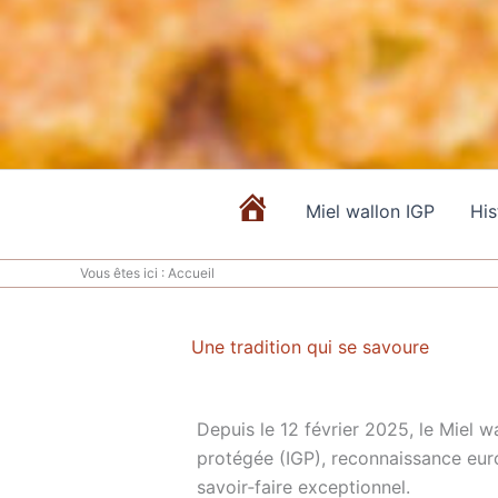
Miel wallon IGP
His
A
c
Vous êtes ici :
Accueil
c
u
e
Une tradition qui se savoure
i
l
Depuis le 12 février 2025, le Miel w
protégée (IGP), reconnaissance eur
savoir‑faire exceptionnel.