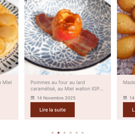
Madeleines pur Miel wallon IGP
Crème
 IGP
Miel 
14 Novembre 2025
14
Lire la suite
L