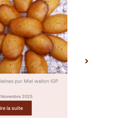
 brulée au romarin et au
Biscuits au muesli et au
wallon IGP
wallon IGP
 Novembre 2025
14 Novembre 2025
ire la suite
Lire la suite